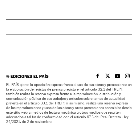
©
EDICIONES EL PAÍS
EL PAÍS BRASIL EN
EL PAÍS BRASI
EL PAÍS B
EL PA
EL PAÍS ejerce la oposición expresa frente al uso de sus obras y prestaciones en
la elaboración de revistas de prensa prevista en el artículo 32.1 del TRLPI;
también realiza la reserva expresa frente a la reproducción, distribución y
comunicación pública de sus trabajos y artículos sobre temas de actualidad
prevista en el artículo 33.1 del TRLPI; y, asimismo, realiza una reserva expresa
de las reproducciones y usos de las obras y otras prestaciones accesibles desde
este sitio web a medios de lectura mecánica u otros medios que resulten
adecuados a tal fin de conformidad con el artículo 67.3 del Real Decreto - ley
24/2021, de 2 de noviembre