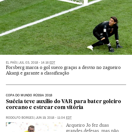
EL PAÍS
|
JUL 03, 2018 - 14:16
EDT
Forsberg marca o gol sueco graças a desvio no zagueiro
Akanji e garante a classificação
COPA DO MUNDO RÚSSIA 2018
Suécia teve auxílio do VAR para bater goleiro
coreano e estrear com vitória
RODOLFO BORGES
|
JUN 19, 2018 - 11:04
EDT
Arqueiro Jo fez duas
grandes defesas, mas não