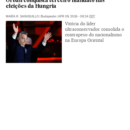
Orbán conquista terceiro mandato nas
eleições da Hungria
MARÍA R. SAHUQUILLO
|
Budapeste
|
APR 09, 2018 - 08:24
EDT
Vitória do líder
ultraconservador consolida o
contrapeso do nacionalismo
na Europa Oriental