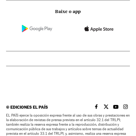
Baixe o app
©
EDICIONES EL PAÍS
EL PAÍS BRASIL EN
EL PAÍS BRASI
EL PAÍS B
EL PA
EL PAÍS ejerce la oposición expresa frente al uso de sus obras y prestaciones en
la elaboración de revistas de prensa prevista en el artículo 32.1 del TRLPI;
también realiza la reserva expresa frente a la reproducción, distribución y
comunicación pública de sus trabajos y artículos sobre temas de actualidad
prevista en el artículo 33.1 del TRLPI; y, asimismo, realiza una reserva expresa