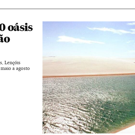
0 oásis
ão
s, Lençóis
 maio a agosto