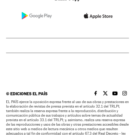
©
EDICIONES EL PAÍS
EL PAÍS BRASIL EN
EL PAÍS BRASI
EL PAÍS B
EL PA
EL PAÍS ejerce la oposición expresa frente al uso de sus obras y prestaciones en
la elaboración de revistas de prensa prevista en el artículo 32.1 del TRLPI;
también realiza la reserva expresa frente a la reproducción, distribución y
comunicación pública de sus trabajos y artículos sobre temas de actualidad
prevista en el artículo 33.1 del TRLPI; y, asimismo, realiza una reserva expresa
de las reproducciones y usos de las obras y otras prestaciones accesibles desde
este sitio web a medios de lectura mecánica u otros medios que resulten
adecuados a tal fin de conformidad con el artículo 67.3 del Real Decreto - ley