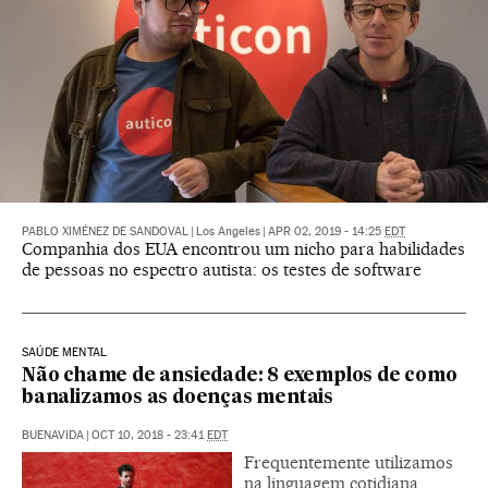
PABLO XIMÉNEZ DE SANDOVAL
|
Los Angeles
|
APR 02, 2019 - 14:25
EDT
Companhia dos EUA encontrou um nicho para habilidades
de pessoas no espectro autista: os testes de software
SAÚDE MENTAL
Não chame de ansiedade: 8 exemplos de como
banalizamos as doenças mentais
BUENAVIDA
|
OCT 10, 2018 - 23:41
EDT
Frequentemente utilizamos
na linguagem cotidiana