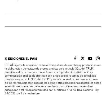
©
EDICIONES EL PAÍS
EL PAÍS BRASIL EN
EL PAÍS BRASI
EL PAÍS B
EL PA
EL PAÍS ejerce la oposición expresa frente al uso de sus obras y prestaciones en
la elaboración de revistas de prensa prevista en el artículo 32.1 del TRLPI;
también realiza la reserva expresa frente a la reproducción, distribución y
comunicación pública de sus trabajos y artículos sobre temas de actualidad
prevista en el artículo 33.1 del TRLPI; y, asimismo, realiza una reserva expresa
de las reproducciones y usos de las obras y otras prestaciones accesibles desde
este sitio web a medios de lectura mecánica u otros medios que resulten
adecuados a tal fin de conformidad con el artículo 67.3 del Real Decreto - ley
24/2021, de 2 de noviembre