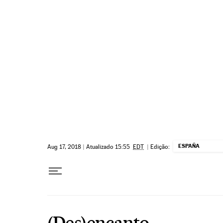
Pular para o conteúdo
ESPAÑA
Aug 17, 2018
|
Atualizado 15:55
EDT
|
Edição:
(Des)encanto