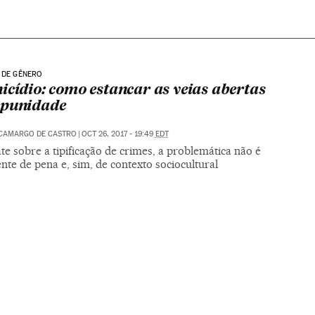
 DE GÊNERO
icídio: como estancar as veias abertas
mpunidade
 CAMARGO DE CASTRO
|
OCT 26, 2017 - 19:49
EDT
e sobre a tipificação de crimes, a problemática não é
te de pena e, sim, de contexto sociocultural