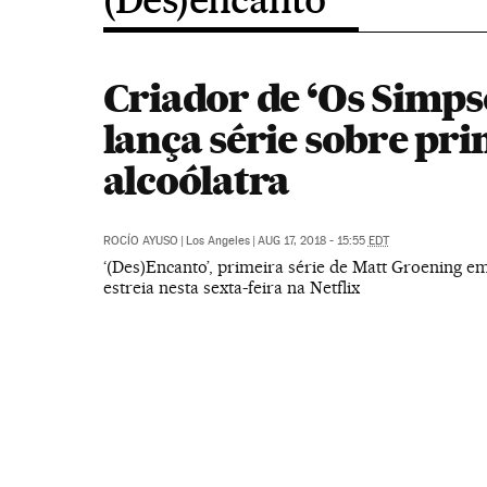
Criador de ‘Os Simps
lança série sobre pri
alcoólatra
ROCÍO AYUSO
|
Los Angeles
|
AUG 17, 2018 - 15:55
EDT
‘(Des)Encanto’, primeira série de Matt Groening e
estreia nesta sexta-feira na Netflix