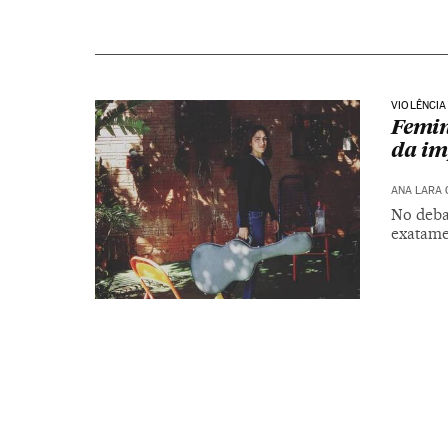
VIOLÊNCIA
Femin
da i
ANA LARA
No debat
exatamen