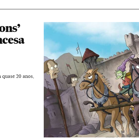
ons’
ncesa
m quase 20 anos,