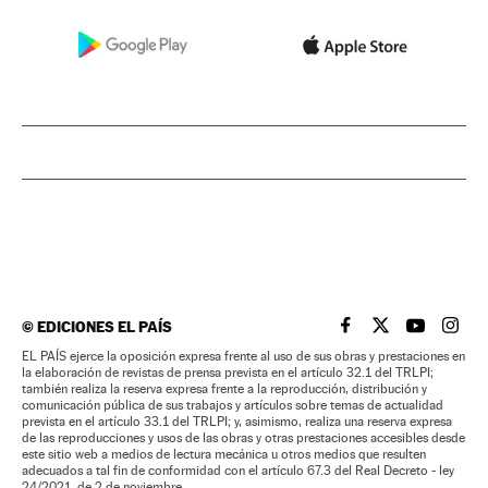
©
EDICIONES EL PAÍS
EL PAÍS BRASIL EN
EL PAÍS BRASI
EL PAÍS B
EL PA
EL PAÍS ejerce la oposición expresa frente al uso de sus obras y prestaciones en
la elaboración de revistas de prensa prevista en el artículo 32.1 del TRLPI;
también realiza la reserva expresa frente a la reproducción, distribución y
comunicación pública de sus trabajos y artículos sobre temas de actualidad
prevista en el artículo 33.1 del TRLPI; y, asimismo, realiza una reserva expresa
de las reproducciones y usos de las obras y otras prestaciones accesibles desde
este sitio web a medios de lectura mecánica u otros medios que resulten
adecuados a tal fin de conformidad con el artículo 67.3 del Real Decreto - ley
24/2021, de 2 de noviembre