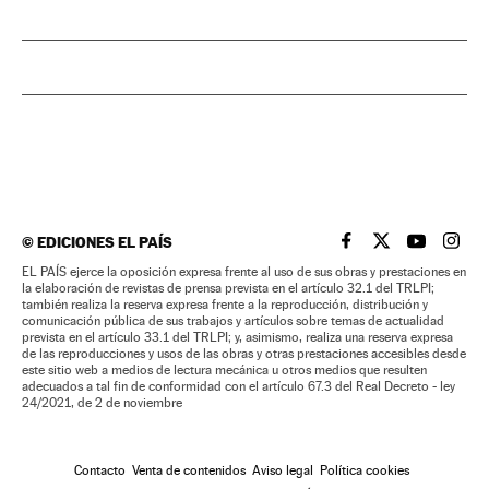
©
EDICIONES EL PAÍS
EL PAÍS BRASIL EN
EL PAÍS BRASI
EL PAÍS B
EL PA
EL PAÍS ejerce la oposición expresa frente al uso de sus obras y prestaciones en
la elaboración de revistas de prensa prevista en el artículo 32.1 del TRLPI;
también realiza la reserva expresa frente a la reproducción, distribución y
comunicación pública de sus trabajos y artículos sobre temas de actualidad
prevista en el artículo 33.1 del TRLPI; y, asimismo, realiza una reserva expresa
de las reproducciones y usos de las obras y otras prestaciones accesibles desde
este sitio web a medios de lectura mecánica u otros medios que resulten
adecuados a tal fin de conformidad con el artículo 67.3 del Real Decreto - ley
24/2021, de 2 de noviembre
Contacto
Venta de contenidos
Aviso legal
Política cookies