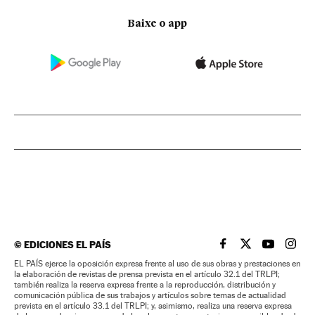
Baixe o app
©
EDICIONES EL PAÍS
EL PAÍS BRASIL EN
EL PAÍS BRASI
EL PAÍS B
EL PA
EL PAÍS ejerce la oposición expresa frente al uso de sus obras y prestaciones en
la elaboración de revistas de prensa prevista en el artículo 32.1 del TRLPI;
también realiza la reserva expresa frente a la reproducción, distribución y
comunicación pública de sus trabajos y artículos sobre temas de actualidad
prevista en el artículo 33.1 del TRLPI; y, asimismo, realiza una reserva expresa