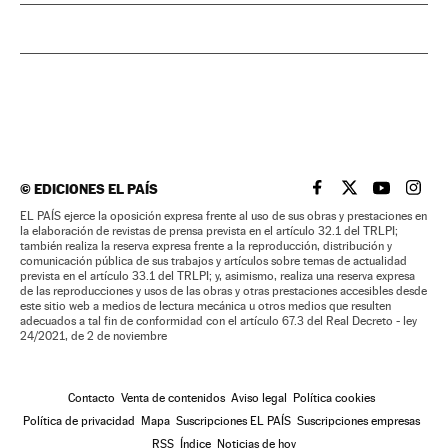
©
EDICIONES EL PAÍS
EL PAÍS BRASIL EN
EL PAÍS BRASI
EL PAÍS B
EL PA
EL PAÍS ejerce la oposición expresa frente al uso de sus obras y prestaciones en
la elaboración de revistas de prensa prevista en el artículo 32.1 del TRLPI;
también realiza la reserva expresa frente a la reproducción, distribución y
comunicación pública de sus trabajos y artículos sobre temas de actualidad
prevista en el artículo 33.1 del TRLPI; y, asimismo, realiza una reserva expresa
de las reproducciones y usos de las obras y otras prestaciones accesibles desde
este sitio web a medios de lectura mecánica u otros medios que resulten
adecuados a tal fin de conformidad con el artículo 67.3 del Real Decreto - ley
24/2021, de 2 de noviembre
Contacto
Venta de contenidos
Aviso legal
Política cookies
Política de privacidad
Mapa
Suscripciones EL PAÍS
Suscripciones empresas
RSS
Índice
Noticias de hoy