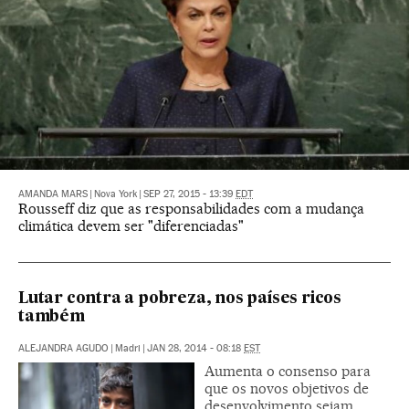
AMANDA MARS
|
Nova York
|
SEP 27, 2015 - 13:39
EDT
Rousseff diz que as responsabilidades com a mudança
climática devem ser "diferenciadas"
Lutar contra a pobreza, nos países ricos
também
ALEJANDRA AGUDO
|
Madri
|
JAN 28, 2014 - 08:18
EST
Aumenta o consenso para
que os novos objetivos de
desenvolvimento sejam