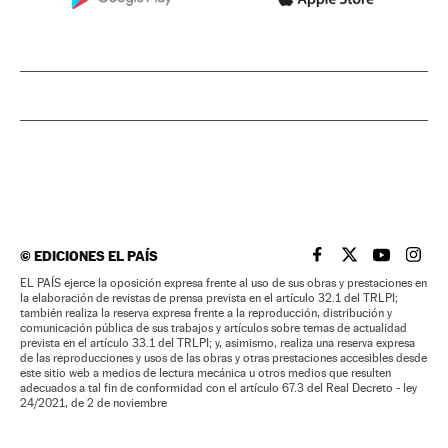
©
EDICIONES EL PAÍS
EL PAÍS BRASIL EN
EL PAÍS BRASI
EL PAÍS B
EL PA
EL PAÍS ejerce la oposición expresa frente al uso de sus obras y prestaciones en
la elaboración de revistas de prensa prevista en el artículo 32.1 del TRLPI;
también realiza la reserva expresa frente a la reproducción, distribución y
comunicación pública de sus trabajos y artículos sobre temas de actualidad
prevista en el artículo 33.1 del TRLPI; y, asimismo, realiza una reserva expresa
de las reproducciones y usos de las obras y otras prestaciones accesibles desde
este sitio web a medios de lectura mecánica u otros medios que resulten
adecuados a tal fin de conformidad con el artículo 67.3 del Real Decreto - ley
24/2021, de 2 de noviembre