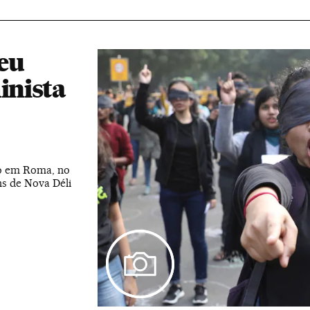
eu
inista
o em Roma, no
s de Nova Déli