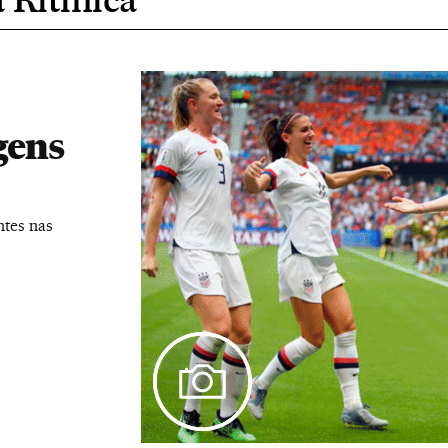
gens
ntes nas