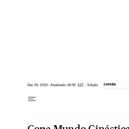
Pular para o conteúdo
ESPAÑA
Dec 30, 2019
|
Atualizado 18:00
EST
|
Edição:
Copa Mundo Ginástica