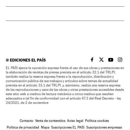
©
EDICIONES EL PAÍS
EL PAÍS BRASIL EN
EL PAÍS BRASI
EL PAÍS B
EL PA
EL PAÍS ejerce la oposición expresa frente al uso de sus obras y prestaciones en
la elaboración de revistas de prensa prevista en el artículo 32.1 del TRLPI;
también realiza la reserva expresa frente a la reproducción, distribución y
comunicación pública de sus trabajos y artículos sobre temas de actualidad
prevista en el artículo 33.1 del TRLPI; y, asimismo, realiza una reserva expresa
de las reproducciones y usos de las obras y otras prestaciones accesibles desde
este sitio web a medios de lectura mecánica u otros medios que resulten
adecuados a tal fin de conformidad con el artículo 67.3 del Real Decreto - ley
24/2021, de 2 de noviembre
Contacto
Venta de contenidos
Aviso legal
Política cookies
Política de privacidad
Mapa
Suscripciones EL PAÍS
Suscripciones empresas