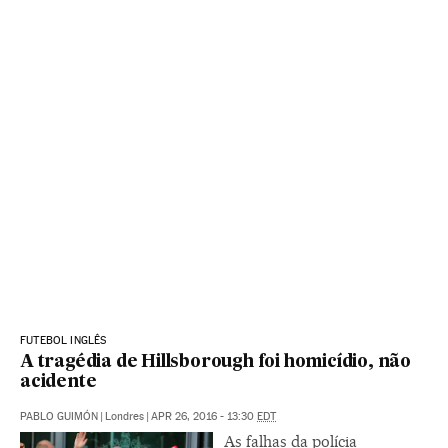
FUTEBOL INGLÊS
A tragédia de Hillsborough foi homicídio, não
acidente
PABLO GUIMÓN
|
Londres
|
APR 26, 2016 - 13:30
EDT
As falhas da polícia