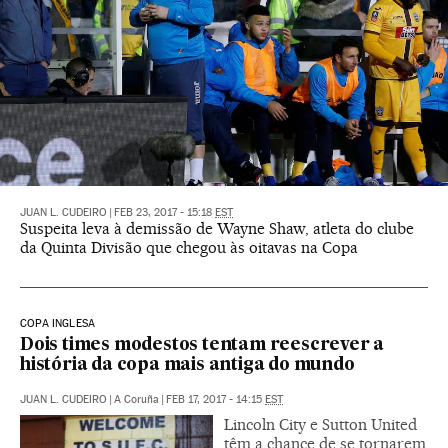
JUAN L. CUDEIRO
|
FEB 23, 2017 - 15:18
EST
Suspeita leva à demissão de Wayne Shaw, atleta do clube
da Quinta Divisão que chegou às oitavas na Copa
COPA INGLESA
Dois times modestos tentam reescrever a
história da copa mais antiga do mundo
JUAN L. CUDEIRO
|
A Coruña
|
FEB 17, 2017 - 14:15
EST
Lincoln City e Sutton United
têm a chance de se tornarem