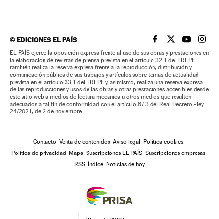
©
EDICIONES EL PAÍS
EL PAÍS BRASIL EN
EL PAÍS BRASI
EL PAÍS B
EL PA
EL PAÍS ejerce la oposición expresa frente al uso de sus obras y prestaciones en
la elaboración de revistas de prensa prevista en el artículo 32.1 del TRLPI;
también realiza la reserva expresa frente a la reproducción, distribución y
comunicación pública de sus trabajos y artículos sobre temas de actualidad
prevista en el artículo 33.1 del TRLPI; y, asimismo, realiza una reserva expresa
de las reproducciones y usos de las obras y otras prestaciones accesibles desde
este sitio web a medios de lectura mecánica u otros medios que resulten
adecuados a tal fin de conformidad con el artículo 67.3 del Real Decreto - ley
24/2021, de 2 de noviembre
Contacto
Venta de contenidos
Aviso legal
Política cookies
Política de privacidad
Mapa
Suscripciones EL PAÍS
Suscripciones empresas
RSS
Índice
Noticias de hoy