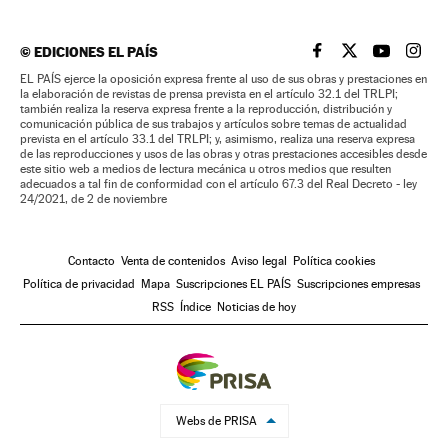
©
EDICIONES EL PAÍS
EL PAÍS BRASIL EN
EL PAÍS BRASI
EL PAÍS B
EL PA
EL PAÍS ejerce la oposición expresa frente al uso de sus obras y prestaciones en
la elaboración de revistas de prensa prevista en el artículo 32.1 del TRLPI;
también realiza la reserva expresa frente a la reproducción, distribución y
comunicación pública de sus trabajos y artículos sobre temas de actualidad
prevista en el artículo 33.1 del TRLPI; y, asimismo, realiza una reserva expresa
de las reproducciones y usos de las obras y otras prestaciones accesibles desde
este sitio web a medios de lectura mecánica u otros medios que resulten
adecuados a tal fin de conformidad con el artículo 67.3 del Real Decreto - ley
24/2021, de 2 de noviembre
Contacto
Venta de contenidos
Aviso legal
Política cookies
Política de privacidad
Mapa
Suscripciones EL PAÍS
Suscripciones empresas
RSS
Índice
Noticias de hoy
Webs de PRISA