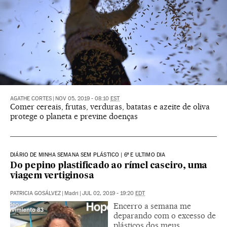
AGATHE CORTES
|
NOV 05, 2019 - 08:10
EST
Comer cereais, frutas, verduras, batatas e azeite de oliva
protege o planeta e previne doenças
DIÁRIO DE MINHA SEMANA SEM PLÁSTICO | 6º E ULTIMO DIA
Do pepino plastificado ao rímel caseiro, uma
viagem vertiginosa
PATRICIA GOSÁLVEZ
|
Madri
|
JUL 02, 2019 - 19:20
EDT
Encerro a semana me
deparando com o excesso de
plásticos dos meus