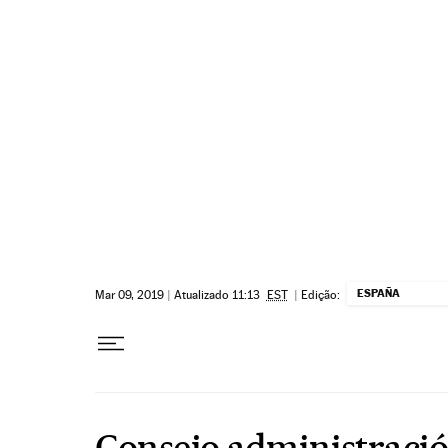
Pular para o conteúdo
ESPAÑA
Mar 09, 2019
|
Atualizado 11:13
EST
|
Edição:
Consejo administraci