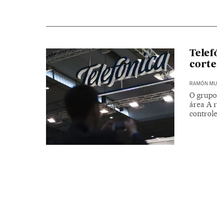
Telef
corte
RAMÓN MU
O grupo 
área A 
controle