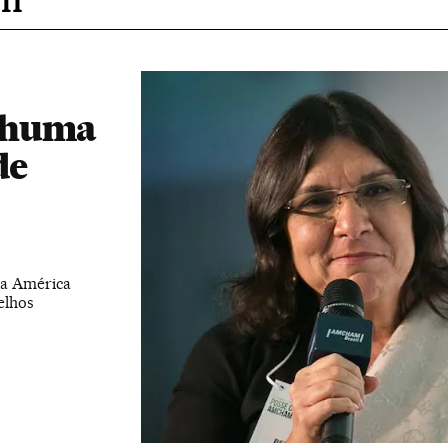
nhuma
de
da América
elhos