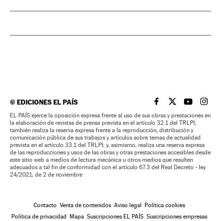
©
EDICIONES EL PAÍS
EL PAÍS BRASIL EN
EL PAÍS BRASI
EL PAÍS B
EL PA
EL PAÍS ejerce la oposición expresa frente al uso de sus obras y prestaciones en
la elaboración de revistas de prensa prevista en el artículo 32.1 del TRLPI;
también realiza la reserva expresa frente a la reproducción, distribución y
comunicación pública de sus trabajos y artículos sobre temas de actualidad
prevista en el artículo 33.1 del TRLPI; y, asimismo, realiza una reserva expresa
de las reproducciones y usos de las obras y otras prestaciones accesibles desde
este sitio web a medios de lectura mecánica u otros medios que resulten
adecuados a tal fin de conformidad con el artículo 67.3 del Real Decreto - ley
24/2021, de 2 de noviembre
Contacto
Venta de contenidos
Aviso legal
Política cookies
Política de privacidad
Mapa
Suscripciones EL PAÍS
Suscripciones empresas