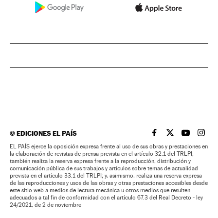
©
EDICIONES EL PAÍS
EL PAÍS BRASIL EN
EL PAÍS BRASI
EL PAÍS B
EL PA
EL PAÍS ejerce la oposición expresa frente al uso de sus obras y prestaciones en
la elaboración de revistas de prensa prevista en el artículo 32.1 del TRLPI;
también realiza la reserva expresa frente a la reproducción, distribución y
comunicación pública de sus trabajos y artículos sobre temas de actualidad
prevista en el artículo 33.1 del TRLPI; y, asimismo, realiza una reserva expresa
de las reproducciones y usos de las obras y otras prestaciones accesibles desde
este sitio web a medios de lectura mecánica u otros medios que resulten
adecuados a tal fin de conformidad con el artículo 67.3 del Real Decreto - ley
24/2021, de 2 de noviembre