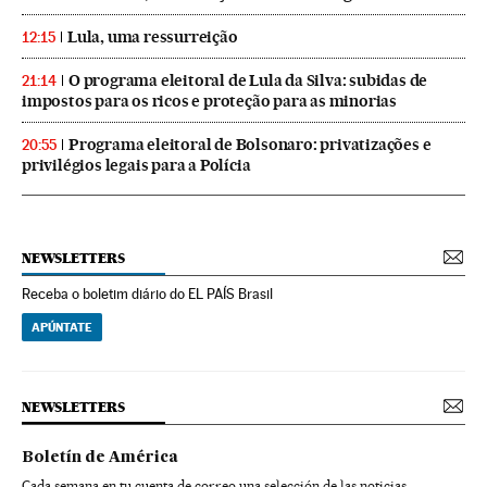
Lula, uma ressurreição
12:15
O programa eleitoral de Lula da Silva: subidas de
21:14
impostos para os ricos e proteção para as minorias
Programa eleitoral de Bolsonaro: privatizações e
20:55
privilégios legais para a Polícia
NEWSLETTERS
Receba o boletim diário do EL PAÍS Brasil
APÚNTATE
NEWSLETTERS
Boletín de América
Cada semana en tu cuenta de correo una selección de las noticias,