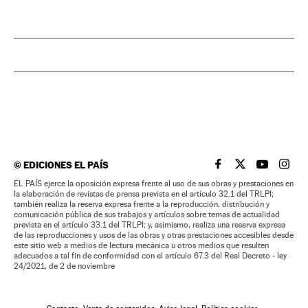
©
EDICIONES EL PAÍS
EL PAÍS BRASIL EN
EL PAÍS BRASI
EL PAÍS B
EL PA
EL PAÍS ejerce la oposición expresa frente al uso de sus obras y prestaciones en
la elaboración de revistas de prensa prevista en el artículo 32.1 del TRLPI;
también realiza la reserva expresa frente a la reproducción, distribución y
comunicación pública de sus trabajos y artículos sobre temas de actualidad
prevista en el artículo 33.1 del TRLPI; y, asimismo, realiza una reserva expresa
de las reproducciones y usos de las obras y otras prestaciones accesibles desde
este sitio web a medios de lectura mecánica u otros medios que resulten
adecuados a tal fin de conformidad con el artículo 67.3 del Real Decreto - ley
24/2021, de 2 de noviembre