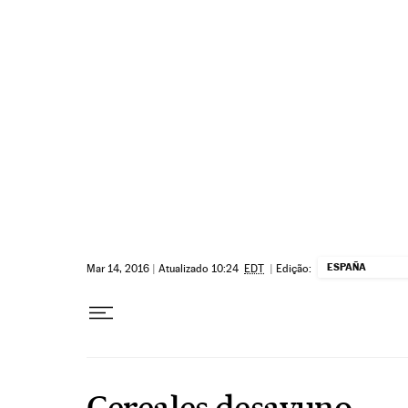
Pular para o conteúdo
ESPAÑA
Mar 14, 2016
|
Atualizado 10:24
EDT
|
Edição:
Cereales desayuno