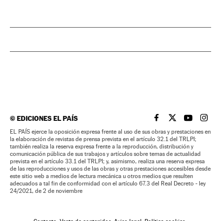
©
EDICIONES EL PAÍS
EL PAÍS BRASIL EN
EL PAÍS BRASI
EL PAÍS B
EL PA
EL PAÍS ejerce la oposición expresa frente al uso de sus obras y prestaciones en
la elaboración de revistas de prensa prevista en el artículo 32.1 del TRLPI;
también realiza la reserva expresa frente a la reproducción, distribución y
comunicación pública de sus trabajos y artículos sobre temas de actualidad
prevista en el artículo 33.1 del TRLPI; y, asimismo, realiza una reserva expresa
de las reproducciones y usos de las obras y otras prestaciones accesibles desde
este sitio web a medios de lectura mecánica u otros medios que resulten
adecuados a tal fin de conformidad con el artículo 67.3 del Real Decreto - ley
24/2021, de 2 de noviembre