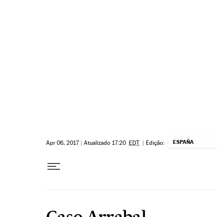
Pular para o conteúdo
ESPAÑA
Apr 06, 2017
|
Atualizado 17:20
EDT
|
Edição:
Caso Arrabal