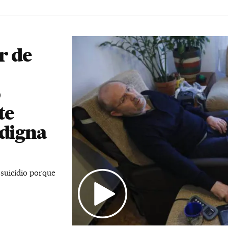
r de
o
te
 digna
 suicídio porque