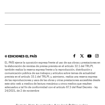
©
EDICIONES EL PAÍS
EL PAÍS BRASIL EN
EL PAÍS BRASI
EL PAÍS B
EL PA
EL PAÍS ejerce la oposición expresa frente al uso de sus obras y prestaciones en
la elaboración de revistas de prensa prevista en el artículo 32.1 del TRLPI;
también realiza la reserva expresa frente a la reproducción, distribución y
comunicación pública de sus trabajos y artículos sobre temas de actualidad
prevista en el artículo 33.1 del TRLPI; y, asimismo, realiza una reserva expresa
de las reproducciones y usos de las obras y otras prestaciones accesibles desde
este sitio web a medios de lectura mecánica u otros medios que resulten
adecuados a tal fin de conformidad con el artículo 67.3 del Real Decreto - ley
24/2021, de 2 de noviembre