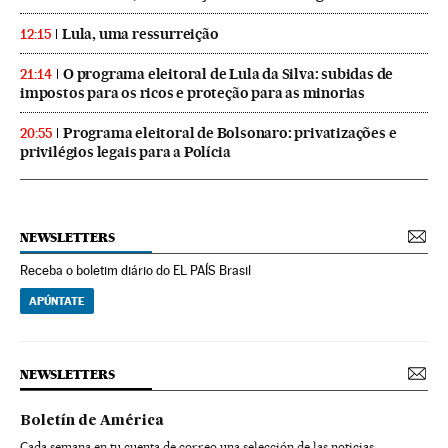
Lula, uma ressurreição
12:15
O programa eleitoral de Lula da Silva: subidas de
21:14
impostos para os ricos e proteção para as minorias
Programa eleitoral de Bolsonaro: privatizações e
20:55
privilégios legais para a Polícia
NEWSLETTERS
Receba o boletim diário do EL PAÍS Brasil
APÚNTATE
NEWSLETTERS
Boletín de América
Cada semana en tu cuenta de correo una selección de las noticias,