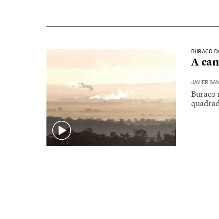
BURACO D
A cam
JAVIER SA
Buraco 
quadrad