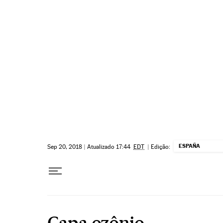
Pular para o conteúdo
ESPAÑA
Sep 20, 2018
|
Atualizado 17:44
EDT
|
Edição:
Capa ozônio