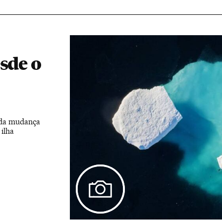
sde o
s da mudança
ilha