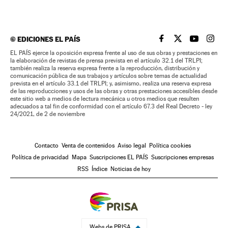
©
EDICIONES EL PAÍS
EL PAÍS BRASIL EN
EL PAÍS BRASI
EL PAÍS B
EL PA
EL PAÍS ejerce la oposición expresa frente al uso de sus obras y prestaciones en
la elaboración de revistas de prensa prevista en el artículo 32.1 del TRLPI;
también realiza la reserva expresa frente a la reproducción, distribución y
comunicación pública de sus trabajos y artículos sobre temas de actualidad
prevista en el artículo 33.1 del TRLPI; y, asimismo, realiza una reserva expresa
de las reproducciones y usos de las obras y otras prestaciones accesibles desde
este sitio web a medios de lectura mecánica u otros medios que resulten
adecuados a tal fin de conformidad con el artículo 67.3 del Real Decreto - ley
24/2021, de 2 de noviembre
Contacto
Venta de contenidos
Aviso legal
Política cookies
Política de privacidad
Mapa
Suscripciones EL PAÍS
Suscripciones empresas
RSS
Índice
Noticias de hoy
Webs de PRISA