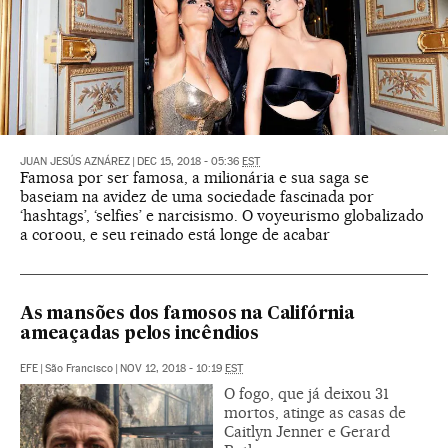
JUAN JESÚS AZNÁREZ
|
DEC 15, 2018 - 05:36
EST
Famosa por ser famosa, a milionária e sua saga se
baseiam na avidez de uma sociedade fascinada por
‘hashtags’, ‘selfies’ e narcisismo. O voyeurismo globalizado
a coroou, e seu reinado está longe de acabar
As mansões dos famosos na Califórnia
ameaçadas pelos incêndios
EFE
|
São Francisco
|
NOV 12, 2018 - 10:19
EST
O fogo, que já deixou 31
mortos, atinge as casas de
Caitlyn Jenner e Gerard