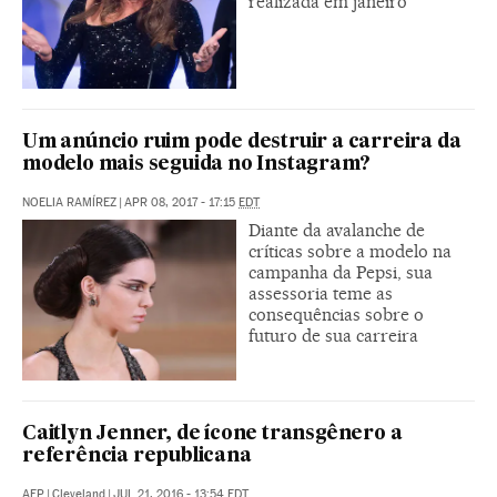
realizada em janeiro
Um anúncio ruim pode destruir a carreira da
modelo mais seguida no Instagram?
NOELIA RAMÍREZ
|
APR 08, 2017 - 17:15
EDT
Diante da avalanche de
críticas sobre a modelo na
campanha da Pepsi, sua
assessoria teme as
consequências sobre o
futuro de sua carreira
Caitlyn Jenner, de ícone transgênero a
referência republicana
AFP
|
Cleveland
|
JUL 21, 2016 - 13:54
EDT