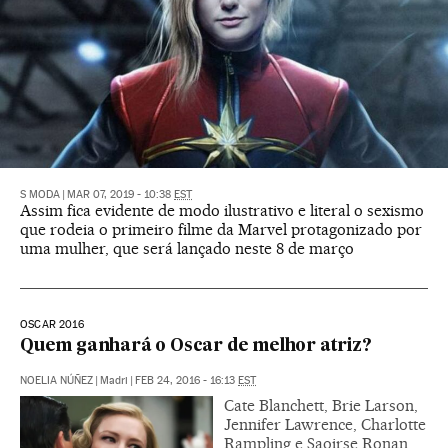
S MODA
|
MAR 07, 2019 - 10:38
EST
Assim fica evidente de modo ilustrativo e literal o sexismo
que rodeia o primeiro filme da Marvel protagonizado por
uma mulher, que será lançado neste 8 de março
OSCAR 2016
Quem ganhará o Oscar de melhor atriz?
NOELIA NÚÑEZ
|
Madri
|
FEB 24, 2016 - 16:13
EST
Cate Blanchett, Brie Larson,
Jennifer Lawrence, Charlotte
Rampling e Saoirse Ronan