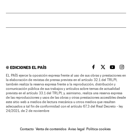
©
EDICIONES EL PAÍS
EL PAÍS BRASIL EN
EL PAÍS BRASI
EL PAÍS B
EL PA
EL PAÍS ejerce la oposición expresa frente al uso de sus obras y prestaciones en
la elaboración de revistas de prensa prevista en el artículo 32.1 del TRLPI;
también realiza la reserva expresa frente a la reproducción, distribución y
comunicación pública de sus trabajos y artículos sobre temas de actualidad
prevista en el artículo 33.1 del TRLPI; y, asimismo, realiza una reserva expresa
de las reproducciones y usos de las obras y otras prestaciones accesibles desde
este sitio web a medios de lectura mecánica u otros medios que resulten
adecuados a tal fin de conformidad con el artículo 67.3 del Real Decreto - ley
24/2021, de 2 de noviembre
Contacto
Venta de contenidos
Aviso legal
Política cookies