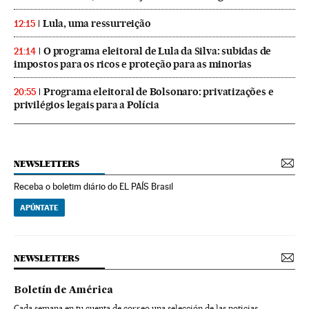
Lula, uma ressurreição
12:15
O programa eleitoral de Lula da Silva: subidas de
21:14
impostos para os ricos e proteção para as minorias
Programa eleitoral de Bolsonaro: privatizações e
20:55
privilégios legais para a Polícia
NEWSLETTERS
Receba o boletim diário do EL PAÍS Brasil
APÚNTATE
NEWSLETTERS
Boletín de América
Cada semana en tu cuenta de correo una selección de las noticias,