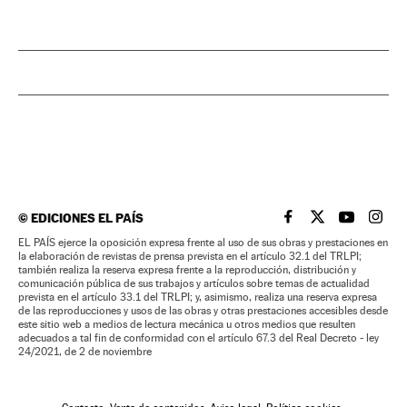
©
EDICIONES EL PAÍS
EL PAÍS BRASIL EN
EL PAÍS BRASI
EL PAÍS B
EL PA
EL PAÍS ejerce la oposición expresa frente al uso de sus obras y prestaciones en
la elaboración de revistas de prensa prevista en el artículo 32.1 del TRLPI;
también realiza la reserva expresa frente a la reproducción, distribución y
comunicación pública de sus trabajos y artículos sobre temas de actualidad
prevista en el artículo 33.1 del TRLPI; y, asimismo, realiza una reserva expresa
de las reproducciones y usos de las obras y otras prestaciones accesibles desde
este sitio web a medios de lectura mecánica u otros medios que resulten
adecuados a tal fin de conformidad con el artículo 67.3 del Real Decreto - ley
24/2021, de 2 de noviembre