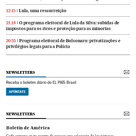
Lula, uma ressurreição
12:15
O programa eleitoral de Lula da Silva: subidas de
21:14
impostos para os ricos e proteção para as minorias
Programa eleitoral de Bolsonaro: privatizações e
20:55
privilégios legais para a Polícia
NEWSLETTERS
Receba o boletim diário do EL PAÍS Brasil
APÚNTATE
NEWSLETTERS
Boletín de América
Cada semana en tu cuenta de correo una selección de las noticias,