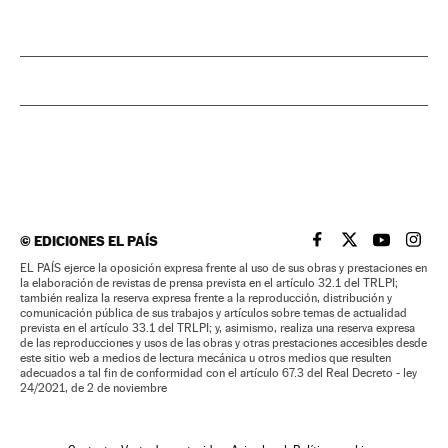
©
EDICIONES EL PAÍS
EL PAÍS BRASIL EN
EL PAÍS BRASI
EL PAÍS B
EL PA
EL PAÍS ejerce la oposición expresa frente al uso de sus obras y prestaciones en
la elaboración de revistas de prensa prevista en el artículo 32.1 del TRLPI;
también realiza la reserva expresa frente a la reproducción, distribución y
comunicación pública de sus trabajos y artículos sobre temas de actualidad
prevista en el artículo 33.1 del TRLPI; y, asimismo, realiza una reserva expresa
de las reproducciones y usos de las obras y otras prestaciones accesibles desde
este sitio web a medios de lectura mecánica u otros medios que resulten
adecuados a tal fin de conformidad con el artículo 67.3 del Real Decreto - ley
24/2021, de 2 de noviembre