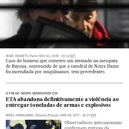
MARC BASSETS
|
Paris
|
NOV 01, 2019 - 20:11
EDT
Caso do homem que cometeu um atentado na mesquita
de Bayona, convencido de que a catedral de Notre Dame
foi incendiada por muçulmanos, tem precedentes
O FIM DO GRUPO SEPARATISTA ETA
ETA abandona definitivamente a violência ao
entregar toneladas de armas e explosivos
MIKEL ORMAZABAL
|
Bayona (França)
|
APR 08, 2017 - 10:37
EDT
Observadores internacionais
confirmam entrega da