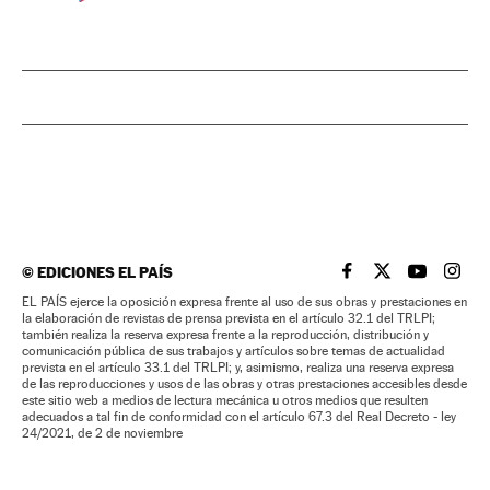
©
EDICIONES EL PAÍS
EL PAÍS BRASIL EN
EL PAÍS BRASI
EL PAÍS B
EL PA
EL PAÍS ejerce la oposición expresa frente al uso de sus obras y prestaciones en
la elaboración de revistas de prensa prevista en el artículo 32.1 del TRLPI;
también realiza la reserva expresa frente a la reproducción, distribución y
comunicación pública de sus trabajos y artículos sobre temas de actualidad
prevista en el artículo 33.1 del TRLPI; y, asimismo, realiza una reserva expresa
de las reproducciones y usos de las obras y otras prestaciones accesibles desde
este sitio web a medios de lectura mecánica u otros medios que resulten
adecuados a tal fin de conformidad con el artículo 67.3 del Real Decreto - ley
24/2021, de 2 de noviembre