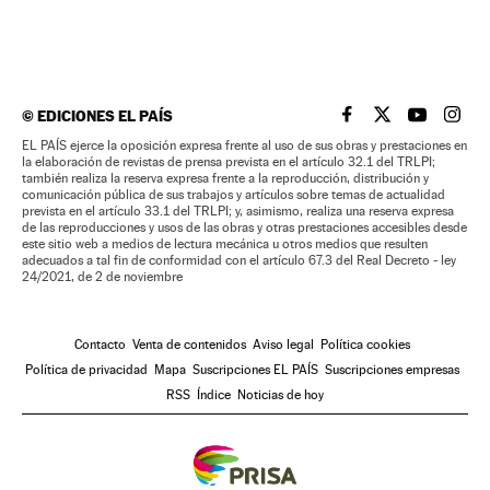
©
EDICIONES EL PAÍS
EL PAÍS BRASIL EN
EL PAÍS BRASI
EL PAÍS B
EL PA
EL PAÍS ejerce la oposición expresa frente al uso de sus obras y prestaciones en
la elaboración de revistas de prensa prevista en el artículo 32.1 del TRLPI;
también realiza la reserva expresa frente a la reproducción, distribución y
comunicación pública de sus trabajos y artículos sobre temas de actualidad
prevista en el artículo 33.1 del TRLPI; y, asimismo, realiza una reserva expresa
de las reproducciones y usos de las obras y otras prestaciones accesibles desde
este sitio web a medios de lectura mecánica u otros medios que resulten
adecuados a tal fin de conformidad con el artículo 67.3 del Real Decreto - ley
24/2021, de 2 de noviembre
Contacto
Venta de contenidos
Aviso legal
Política cookies
Política de privacidad
Mapa
Suscripciones EL PAÍS
Suscripciones empresas
RSS
Índice
Noticias de hoy