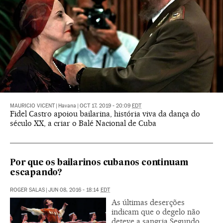
MAURICIO VICENT
|
Havana
|
OCT 17, 2019 - 20:09
EDT
Fidel Castro apoiou bailarina, história viva da dança do
século XX, a criar o Balé Nacional de Cuba
Por que os bailarinos cubanos continuam
escapando?
ROGER SALAS
|
JUN 08, 2016 - 18:14
EDT
As últimas deserções
indicam que o degelo não
deteve a sangria Segundo