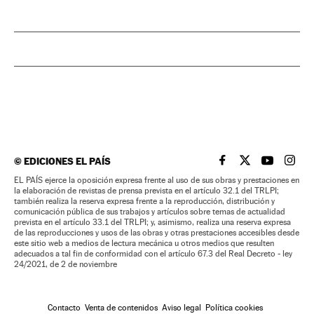
©
EDICIONES EL PAÍS
EL PAÍS BRASIL EN
EL PAÍS BRASI
EL PAÍS B
EL PA
EL PAÍS ejerce la oposición expresa frente al uso de sus obras y prestaciones en
la elaboración de revistas de prensa prevista en el artículo 32.1 del TRLPI;
también realiza la reserva expresa frente a la reproducción, distribución y
comunicación pública de sus trabajos y artículos sobre temas de actualidad
prevista en el artículo 33.1 del TRLPI; y, asimismo, realiza una reserva expresa
de las reproducciones y usos de las obras y otras prestaciones accesibles desde
este sitio web a medios de lectura mecánica u otros medios que resulten
adecuados a tal fin de conformidad con el artículo 67.3 del Real Decreto - ley
24/2021, de 2 de noviembre
Contacto
Venta de contenidos
Aviso legal
Política cookies