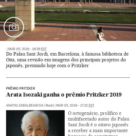
|
MAR 05, 2019 - 19:39
EST
Do Palau Sant Jordi, em Barcelona, à famosa biblioteca de
Oita, uma revisão em imagens dos principais projetos do
japonês, premiado hoje com o Pritzker
PRÊMIO PRITZKER
Arata Isozaki ganha o prêmio Pritzker 2019
ANATXU ZABALBEASCOA
|
Madri
|
MAR 05, 2019 - 17:22
EST
O octogenário, prolífico e
multifacetado autor do Palau
Sant Jordi é o oitavo japonês
a receber a mais importante