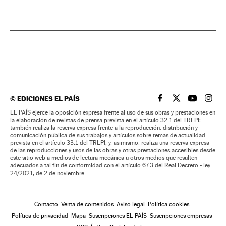
©
EDICIONES EL PAÍS
EL PAÍS BRASIL EN
EL PAÍS BRASI
EL PAÍS B
EL PA
EL PAÍS ejerce la oposición expresa frente al uso de sus obras y prestaciones en
la elaboración de revistas de prensa prevista en el artículo 32.1 del TRLPI;
también realiza la reserva expresa frente a la reproducción, distribución y
comunicación pública de sus trabajos y artículos sobre temas de actualidad
prevista en el artículo 33.1 del TRLPI; y, asimismo, realiza una reserva expresa
de las reproducciones y usos de las obras y otras prestaciones accesibles desde
este sitio web a medios de lectura mecánica u otros medios que resulten
adecuados a tal fin de conformidad con el artículo 67.3 del Real Decreto - ley
24/2021, de 2 de noviembre
Contacto
Venta de contenidos
Aviso legal
Política cookies
Política de privacidad
Mapa
Suscripciones EL PAÍS
Suscripciones empresas