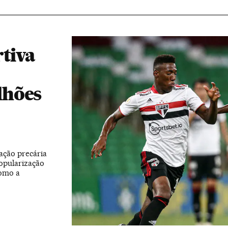
rtiva
lhões
lação precária
opularização
como a