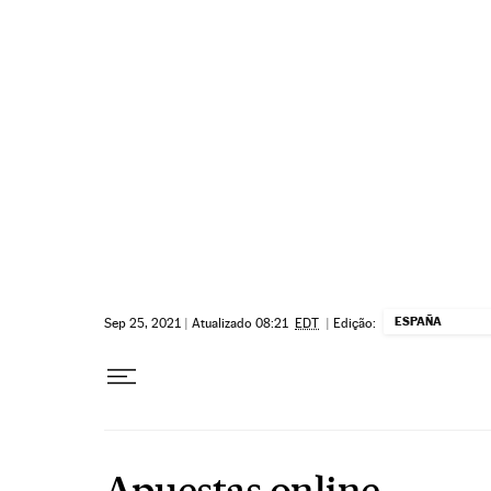
Pular para o conteúdo
ESPAÑA
Sep 25, 2021
|
Atualizado 08:21
EDT
|
Edição:
Apuestas online