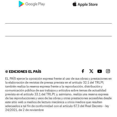
©
EDICIONES EL PAÍS
EL PAÍS BRASIL EN
EL PAÍS BRASI
EL PAÍS B
EL PA
EL PAÍS ejerce la oposición expresa frente al uso de sus obras y prestaciones en
la elaboración de revistas de prensa prevista en el artículo 32.1 del TRLPI;
también realiza la reserva expresa frente a la reproducción, distribución y
comunicación pública de sus trabajos y artículos sobre temas de actualidad
prevista en el artículo 33.1 del TRLPI; y, asimismo, realiza una reserva expresa
de las reproducciones y usos de las obras y otras prestaciones accesibles desde
este sitio web a medios de lectura mecánica u otros medios que resulten
adecuados a tal fin de conformidad con el artículo 67.3 del Real Decreto - ley
24/2021, de 2 de noviembre