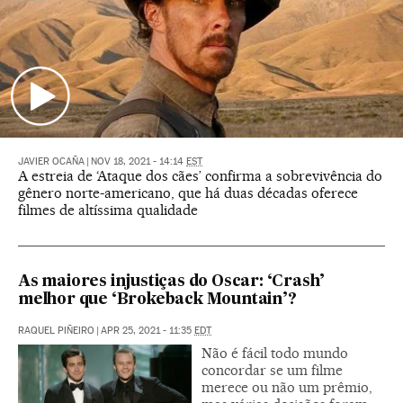
JAVIER OCAÑA
|
NOV 18, 2021 - 14:14
EST
A estreia de ‘Ataque dos cães’ confirma a sobrevivência do
gênero norte-americano, que há duas décadas oferece
filmes de altíssima qualidade
As maiores injustiças do Oscar: ‘Crash’
melhor que ‘Brokeback Mountain’?
RAQUEL PIÑEIRO
|
APR 25, 2021 - 11:35
EDT
Não é fácil todo mundo
concordar se um filme
merece ou não um prêmio,