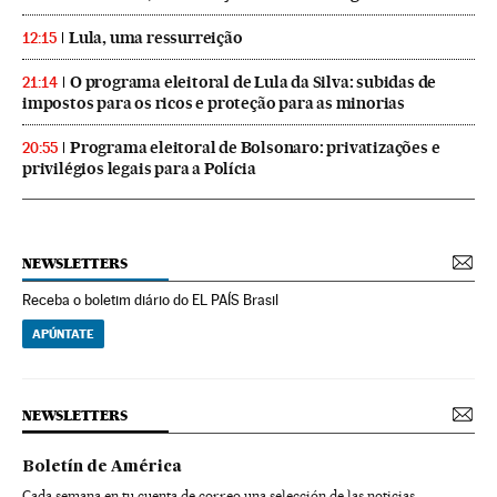
Lula, uma ressurreição
12:15
O programa eleitoral de Lula da Silva: subidas de
21:14
impostos para os ricos e proteção para as minorias
Programa eleitoral de Bolsonaro: privatizações e
20:55
privilégios legais para a Polícia
NEWSLETTERS
Receba o boletim diário do EL PAÍS Brasil
APÚNTATE
NEWSLETTERS
Boletín de América
Cada semana en tu cuenta de correo una selección de las noticias,