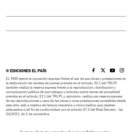
©
EDICIONES EL PAÍS
EL PAÍS BRASIL EN
EL PAÍS BRASI
EL PAÍS B
EL PA
EL PAÍS ejerce la oposición expresa frente al uso de sus obras y prestaciones en
la elaboración de revistas de prensa prevista en el artículo 32.1 del TRLPI;
también realiza la reserva expresa frente a la reproducción, distribución y
comunicación pública de sus trabajos y artículos sobre temas de actualidad
prevista en el artículo 33.1 del TRLPI; y, asimismo, realiza una reserva expresa
de las reproducciones y usos de las obras y otras prestaciones accesibles desde
este sitio web a medios de lectura mecánica u otros medios que resulten
adecuados a tal fin de conformidad con el artículo 67.3 del Real Decreto - ley
24/2021, de 2 de noviembre