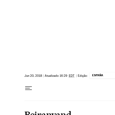
Pular para o conteúdo
ESPAÑA
Jun 20, 2018
|
Atualizado 16:29
EDT
|
Edição:
Beiranvand