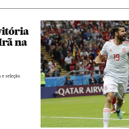
itória
Irã na
 e seleção