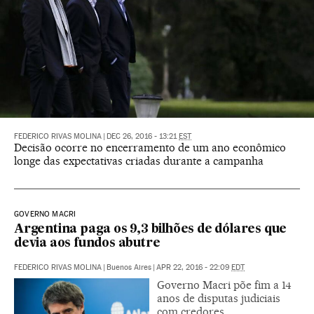
FEDERICO RIVAS MOLINA
|
DEC 26, 2016 - 13:21
EST
Decisão ocorre no encerramento de um ano econômico
longe das expectativas criadas durante a campanha
GOVERNO MACRI
Argentina paga os 9,3 bilhões de dólares que
devia aos fundos abutre
FEDERICO RIVAS MOLINA
|
Buenos Aires
|
APR 22, 2016 - 22:09
EDT
Governo Macri põe fim a 14
anos de disputas judiciais
com credores