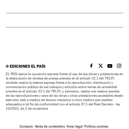
©
EDICIONES EL PAÍS
EL PAÍS BRASIL EN
EL PAÍS BRASI
EL PAÍS B
EL PA
EL PAÍS ejerce la oposición expresa frente al uso de sus obras y prestaciones en
la elaboración de revistas de prensa prevista en el artículo 32.1 del TRLPI;
también realiza la reserva expresa frente a la reproducción, distribución y
comunicación pública de sus trabajos y artículos sobre temas de actualidad
prevista en el artículo 33.1 del TRLPI; y, asimismo, realiza una reserva expresa
de las reproducciones y usos de las obras y otras prestaciones accesibles desde
este sitio web a medios de lectura mecánica u otros medios que resulten
adecuados a tal fin de conformidad con el artículo 67.3 del Real Decreto - ley
24/2021, de 2 de noviembre
Contacto
Venta de contenidos
Aviso legal
Política cookies