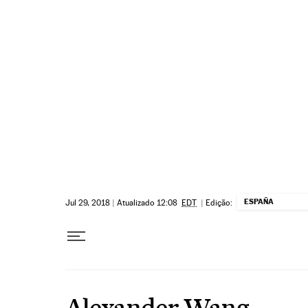
Pular para o conteúdo
ESPAÑA
Jul 29, 2018
|
Atualizado 12:08
EDT
|
Edição:
Alexander Wang