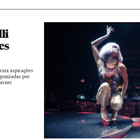
li
es
rata aspirações
gonizadas por
Garner