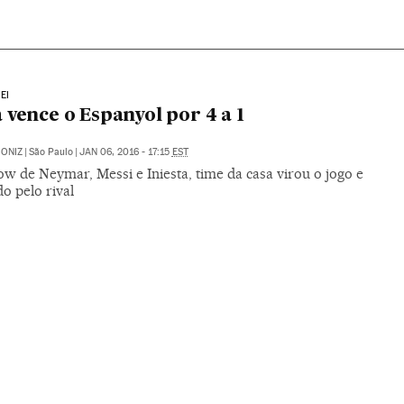
EI
 vence o Espanyol por 4 a 1
ONIZ
|
São Paulo
|
JAN 06, 2016 - 17:15
EST
w de Neymar, Messi e Iniesta, time da casa virou o jogo e
do pelo rival