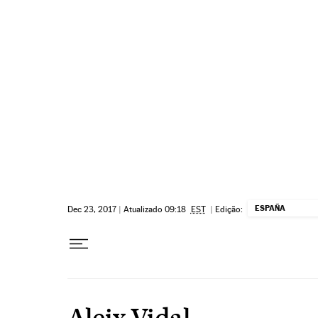
Pular para o conteúdo
ESPAÑA
Dec 23, 2017
|
Atualizado 09:18
EST
|
Edição:
Aleix Vidal