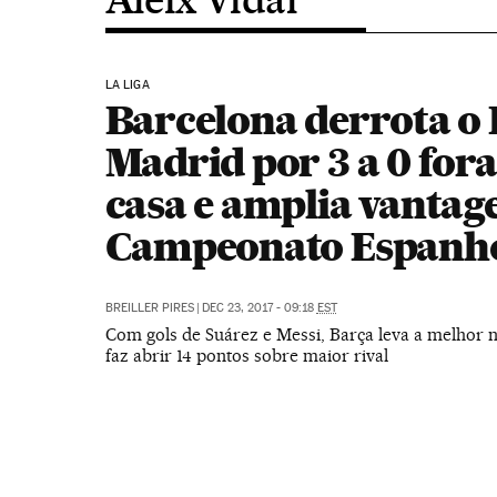
LA LIGA
Barcelona derrota o 
Madrid por 3 a 0 fora
casa e amplia vanta
Campeonato Espanh
BREILLER PIRES
|
DEC 23, 2017 - 09:18
EST
Com gols de Suárez e Messi, Barça leva a melhor n
faz abrir 14 pontos sobre maior rival