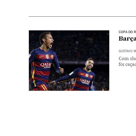
COPA DO R
Barça
GUSTAVO M
Com sho
foi caça