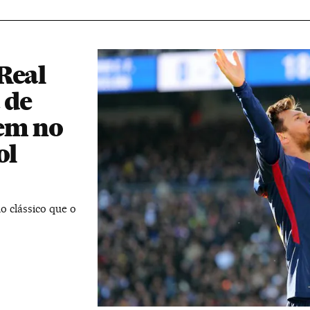
Real
 de
gem no
ol
o clássico que o