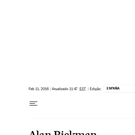
Pular para o conteúdo
ESPAÑA
Feb 11, 2016
|
Atualizado 11:47
EST
|
Edição:
Alan Rickman