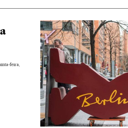
 a
nta-feira,