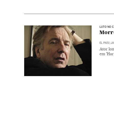
LUTO NO 
Morre
EL PAÍS
|
JA
Ator lo
em 'Harr