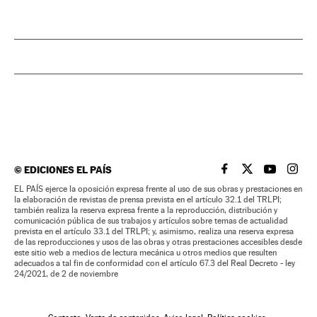
©
EDICIONES EL PAÍS
EL PAÍS BRASIL EN
EL PAÍS BRASI
EL PAÍS B
EL PA
EL PAÍS ejerce la oposición expresa frente al uso de sus obras y prestaciones en
la elaboración de revistas de prensa prevista en el artículo 32.1 del TRLPI;
también realiza la reserva expresa frente a la reproducción, distribución y
comunicación pública de sus trabajos y artículos sobre temas de actualidad
prevista en el artículo 33.1 del TRLPI; y, asimismo, realiza una reserva expresa
de las reproducciones y usos de las obras y otras prestaciones accesibles desde
este sitio web a medios de lectura mecánica u otros medios que resulten
adecuados a tal fin de conformidad con el artículo 67.3 del Real Decreto - ley
24/2021, de 2 de noviembre