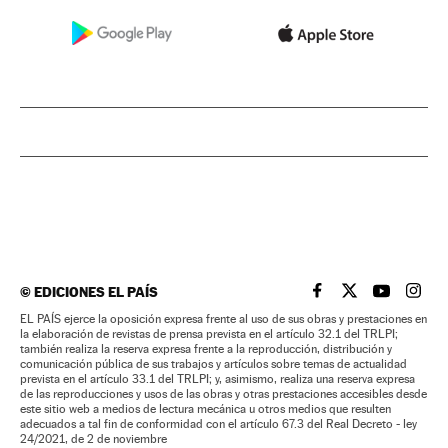
©
EDICIONES EL PAÍS
EL PAÍS BRASIL EN
EL PAÍS BRASI
EL PAÍS B
EL PA
EL PAÍS ejerce la oposición expresa frente al uso de sus obras y prestaciones en
la elaboración de revistas de prensa prevista en el artículo 32.1 del TRLPI;
también realiza la reserva expresa frente a la reproducción, distribución y
comunicación pública de sus trabajos y artículos sobre temas de actualidad
prevista en el artículo 33.1 del TRLPI; y, asimismo, realiza una reserva expresa
de las reproducciones y usos de las obras y otras prestaciones accesibles desde
este sitio web a medios de lectura mecánica u otros medios que resulten
adecuados a tal fin de conformidad con el artículo 67.3 del Real Decreto - ley
24/2021, de 2 de noviembre