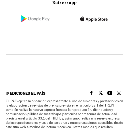
Baixe o app
©
EDICIONES EL PAÍS
EL PAÍS BRASIL EN
EL PAÍS BRASI
EL PAÍS B
EL PA
EL PAÍS ejerce la oposición expresa frente al uso de sus obras y prestaciones en
la elaboración de revistas de prensa prevista en el artículo 32.1 del TRLPI;
también realiza la reserva expresa frente a la reproducción, distribución y
comunicación pública de sus trabajos y artículos sobre temas de actualidad
prevista en el artículo 33.1 del TRLPI; y, asimismo, realiza una reserva expresa
de las reproducciones y usos de las obras y otras prestaciones accesibles desde
este sitio web a medios de lectura mecánica u otros medios que resulten