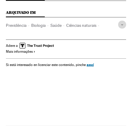
ARQUIVADO EM
Previdência
Biologia
Saúde
Ciências naturais
Ciência
Pneumonia
Coronavirus
Doenças respiratórias
Virologia
Microbiologia
Adere a
Mais informações
Doenças infecciosas
Doenças
Medicina
Coronavirus Covid-19
aquí
Si está interesado en licenciar este contenido, pinche