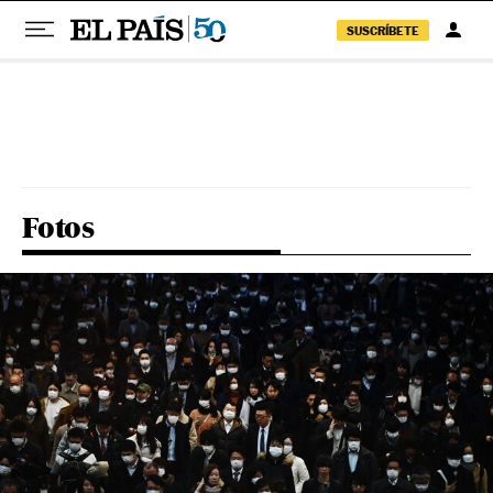
SUSCRÍBETE
Pular para o conteúdo
Fotos