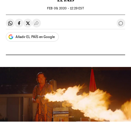
EL PAÍS
FEB
09, 2020 - 12:29
EST
Compartir en Whatsapp
Compartir en Facebook
Compartir en Twitter
Desplegar Redes Sociales
Come
Añadir EL PAÍS en Google