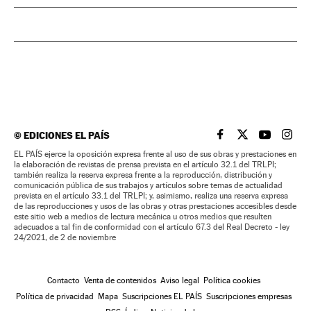
©
EDICIONES EL PAÍS
EL PAÍS BRASIL EN
EL PAÍS BRASI
EL PAÍS B
EL PA
EL PAÍS ejerce la oposición expresa frente al uso de sus obras y prestaciones en
la elaboración de revistas de prensa prevista en el artículo 32.1 del TRLPI;
también realiza la reserva expresa frente a la reproducción, distribución y
comunicación pública de sus trabajos y artículos sobre temas de actualidad
prevista en el artículo 33.1 del TRLPI; y, asimismo, realiza una reserva expresa
de las reproducciones y usos de las obras y otras prestaciones accesibles desde
este sitio web a medios de lectura mecánica u otros medios que resulten
adecuados a tal fin de conformidad con el artículo 67.3 del Real Decreto - ley
24/2021, de 2 de noviembre
Contacto
Venta de contenidos
Aviso legal
Política cookies
Política de privacidad
Mapa
Suscripciones EL PAÍS
Suscripciones empresas