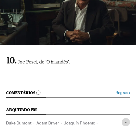
Joe Pesci, de 'O irlandês'.
COMENTÁRIOS
Regras
›
COMENTÁRIOS
ARQUIVADO EM
Duke Dumont
Adam Driver
Joaquín Phoenix
Antonio Banderas
Hollywood
Prêmios Oscar
Atores