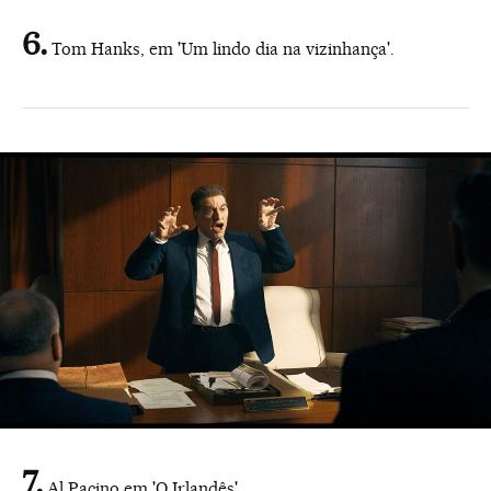
Tom Hanks, em 'Um lindo dia na vizinhança'.
Al Pacino em 'O Irlandês'.