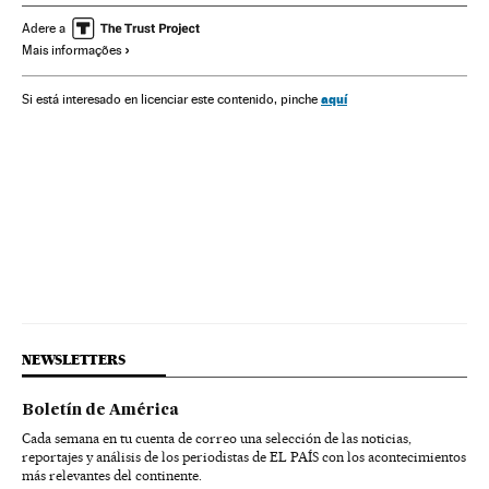
Cinema dos Estados Unidos
Prêmios cinema
Adere a
Mais informações
Indústria Cinematográfica
Cinema
aquí
Si está interesado en licenciar este contenido, pinche
NEWSLETTERS
Boletín de América
Cada semana en tu cuenta de correo una selección de las noticias,
reportajes y análisis de los periodistas de EL PAÍS con los acontecimientos
más relevantes del continente.