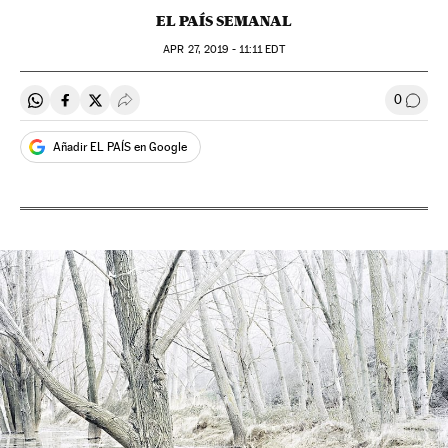
EL PAÍS SEMANAL
APR
27, 2019 - 11:11
EDT
0
Compartir en Whatsapp
Compartir en Facebook
Compartir en Twitter
Desplegar Redes Sociales
Comen
Añadir EL PAÍS en Google