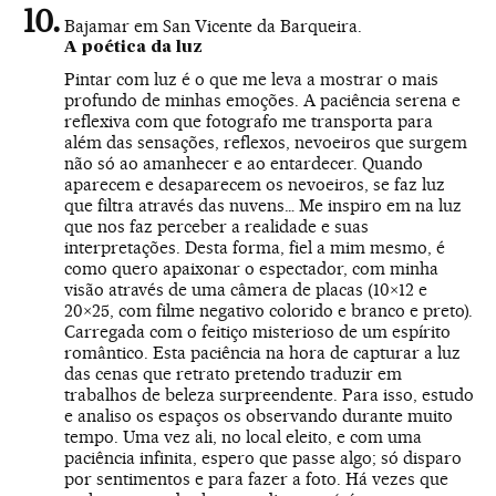
Bajamar em San Vicente da Barqueira.
A poética da luz
Pintar com luz é o que me leva a mostrar o mais
profundo de minhas emoções. A paciência serena e
reflexiva com que fotografo me transporta para
além das sensações, reflexos, nevoeiros que surgem
não só ao amanhecer e ao entardecer. Quando
aparecem e desaparecem os nevoeiros, se faz luz
que filtra através das nuvens… Me inspiro em na luz
que nos faz perceber a realidade e suas
interpretações. Desta forma, fiel a mim mesmo, é
como quero apaixonar o espectador, com minha
visão através de uma câmera de placas (10×12 e
20×25, com filme negativo colorido e branco e preto).
Carregada com o feitiço misterioso de um espírito
romântico. Esta paciência na hora de capturar a luz
das cenas que retrato pretendo traduzir em
trabalhos de beleza surpreendente. Para isso, estudo
e analiso os espaços os observando durante muito
tempo. Uma vez ali, no local eleito, e com uma
paciência infinita, espero que passe algo; só disparo
por sentimentos e para fazer a foto. Há vezes que