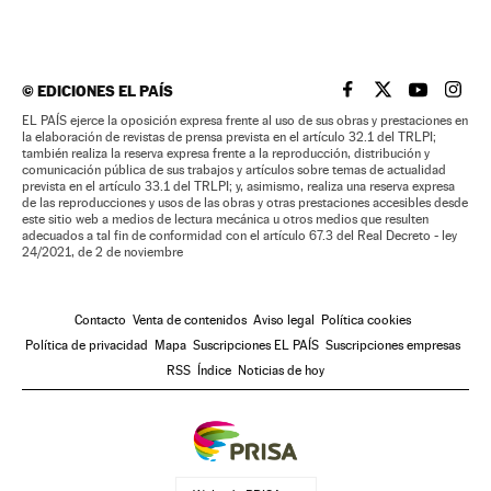
©
EDICIONES EL PAÍS
EL PAÍS BRASIL EN
EL PAÍS BRASI
EL PAÍS B
EL PA
EL PAÍS ejerce la oposición expresa frente al uso de sus obras y prestaciones en
la elaboración de revistas de prensa prevista en el artículo 32.1 del TRLPI;
también realiza la reserva expresa frente a la reproducción, distribución y
comunicación pública de sus trabajos y artículos sobre temas de actualidad
prevista en el artículo 33.1 del TRLPI; y, asimismo, realiza una reserva expresa
de las reproducciones y usos de las obras y otras prestaciones accesibles desde
este sitio web a medios de lectura mecánica u otros medios que resulten
adecuados a tal fin de conformidad con el artículo 67.3 del Real Decreto - ley
24/2021, de 2 de noviembre
Contacto
Venta de contenidos
Aviso legal
Política cookies
Política de privacidad
Mapa
Suscripciones EL PAÍS
Suscripciones empresas
RSS
Índice
Noticias de hoy