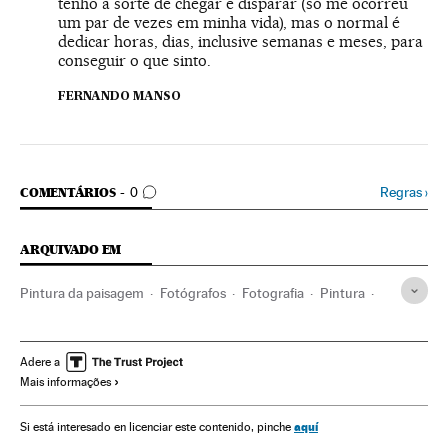
tenho a sorte de chegar e disparar (só me ocorreu
um par de vezes em minha vida), mas o normal é
dedicar horas, dias, inclusive semanas e meses, para
conseguir o que sinto.
FERNANDO MANSO
COMENTÁRIOS
Regras
›
COMENTÁRIOS
0
ARQUIVADO EM
Pintura da paisagem
Fotógrafos
Fotografia
Pintura
Artes plásticas
Arte
Cultura
Adere a
Mais informações
aquí
Si está interesado en licenciar este contenido, pinche