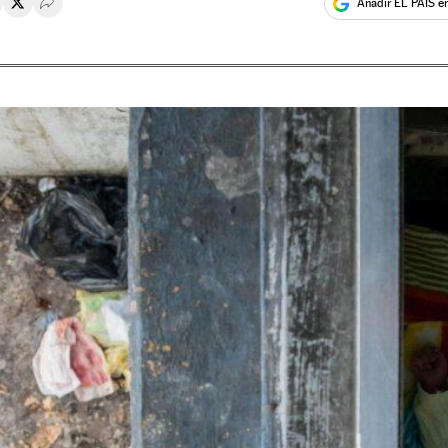
Añadir EL PAÍS e
rtir en Whatsapp
ompartir en Facebook
Compartir en Twitter
Desplegar Redes Sociales