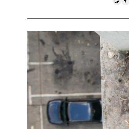
Compa
C