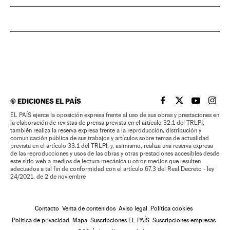
©
EDICIONES EL PAÍS
EL PAÍS BRASIL EN
EL PAÍS BRASI
EL PAÍS B
EL PA
EL PAÍS ejerce la oposición expresa frente al uso de sus obras y prestaciones en
la elaboración de revistas de prensa prevista en el artículo 32.1 del TRLPI;
también realiza la reserva expresa frente a la reproducción, distribución y
comunicación pública de sus trabajos y artículos sobre temas de actualidad
prevista en el artículo 33.1 del TRLPI; y, asimismo, realiza una reserva expresa
de las reproducciones y usos de las obras y otras prestaciones accesibles desde
este sitio web a medios de lectura mecánica u otros medios que resulten
adecuados a tal fin de conformidad con el artículo 67.3 del Real Decreto - ley
24/2021, de 2 de noviembre
Contacto
Venta de contenidos
Aviso legal
Política cookies
Política de privacidad
Mapa
Suscripciones EL PAÍS
Suscripciones empresas