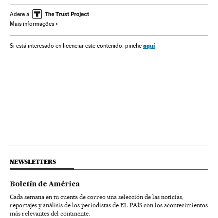
Oriente médio
Armamento
Ásia
Defesa
Política
Adere a
Mais informações
Conflitos
aquí
Si está interesado en licenciar este contenido, pinche
NEWSLETTERS
Boletín de América
Cada semana en tu cuenta de correo una selección de las noticias,
reportajes y análisis de los periodistas de EL PAÍS con los acontecimientos
más relevantes del continente.