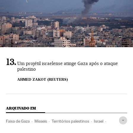
Um projétil israelense atinge Gaza após o ataque
palestino
AHMED ZAKOT (REUTERS)
ARQUIVADO EM
Faixa de Gaza
Mísseis
Territórios palestinos
Israel
Ataques militares
Palestina
Geopolítica
Ação militar