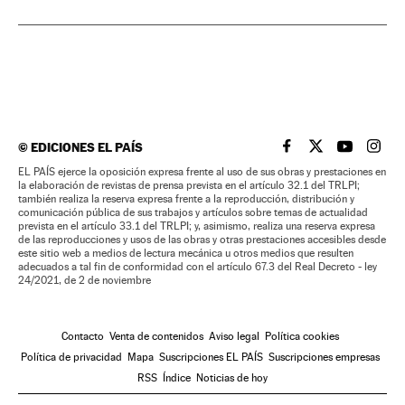
©
EDICIONES EL PAÍS
EL PAÍS BRASIL EN
EL PAÍS BRASI
EL PAÍS B
EL PA
EL PAÍS ejerce la oposición expresa frente al uso de sus obras y prestaciones en
la elaboración de revistas de prensa prevista en el artículo 32.1 del TRLPI;
también realiza la reserva expresa frente a la reproducción, distribución y
comunicación pública de sus trabajos y artículos sobre temas de actualidad
prevista en el artículo 33.1 del TRLPI; y, asimismo, realiza una reserva expresa
de las reproducciones y usos de las obras y otras prestaciones accesibles desde
este sitio web a medios de lectura mecánica u otros medios que resulten
adecuados a tal fin de conformidad con el artículo 67.3 del Real Decreto - ley
24/2021, de 2 de noviembre
Contacto
Venta de contenidos
Aviso legal
Política cookies
Política de privacidad
Mapa
Suscripciones EL PAÍS
Suscripciones empresas
RSS
Índice
Noticias de hoy